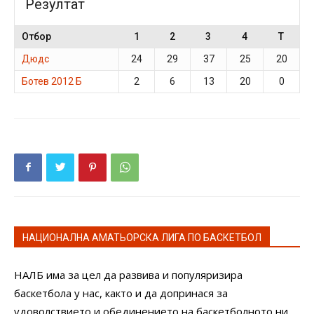
Резултат
Отбор
1
2
3
4
T
Дюдс
24
29
37
25
20
Ботев 2012 Б
2
6
13
20
0
НАЦИОНАЛНА АМАТЬОРСКА ЛИГА ПО БАСКЕТБОЛ
НАЛБ има за цел да развива и популяризира
баскетбола у нас, както и да допринася за
удоволствието и обединението на баскетболното ни