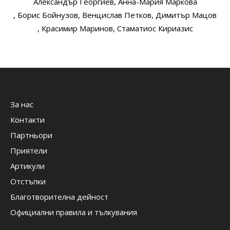
Александър Георгиев
, Анна-Мария Маркова
, Борис Бойнузов
, Венцислав Петков
, Димитър Мацов
, Красимир Маринов
, Стаматиос Кириазис
За нас
Контакти
Партньори
Приятели
Артикули
Отстъпки
Благотворителна дейност
Официални правила и тълкувания