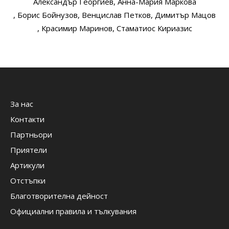
Александър Георгиев
, Анна-Мария Маркова
, Борис Бойнузов
, Венцислав Петков
, Димитър Мацов
, Красимир Маринов
, Стаматиос Кириазис
За нас
Контакти
Партньори
Приятели
Артикули
Отстъпки
Благотворителна дейност
Официални правила и тълкувания