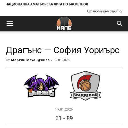
Драгънс — София Уориърс
От
Мартин Механджиев
-
17.01.2026
17.01.2026
61
-
89