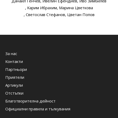
Данаил Генчев
, Ивелин Ефендиев
, Иво Зимбилев
, Карим Ибрахим
, Марина Цветкова
, Светослав Стефанов
, Цветан Попов
За нас
Контакти
Партньори
Приятели
Артикули
Отстъпки
Благотворителна дейност
Официални правила и тълкувания