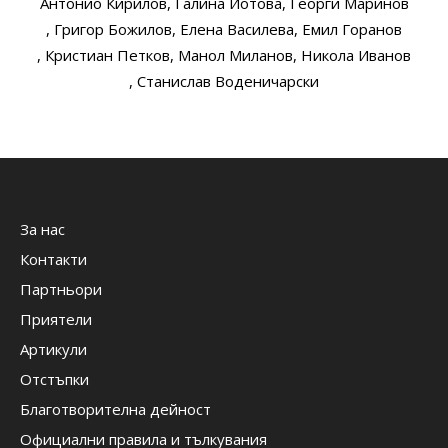
Антонио Кирилов
, Галина Йотова
, Георги Маринов
, Григор Божилов
, Елена Василева
, Емил Горанов
, Кристиан Петков
, Манол Миланов
, Никола Иванов
, Станислав Воденичарски
За нас
Контакти
Партньори
Приятели
Артикули
Отстъпки
Благотворителна дейност
Официални правила и тълкувания