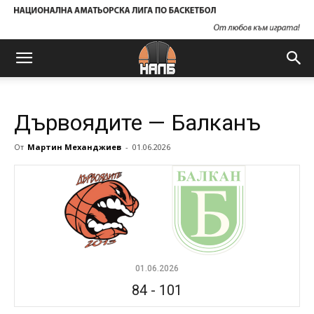
Дървоядите — Балканъ
От
Мартин Механджиев
-
01.06.2026
01.06.2026
84
-
101