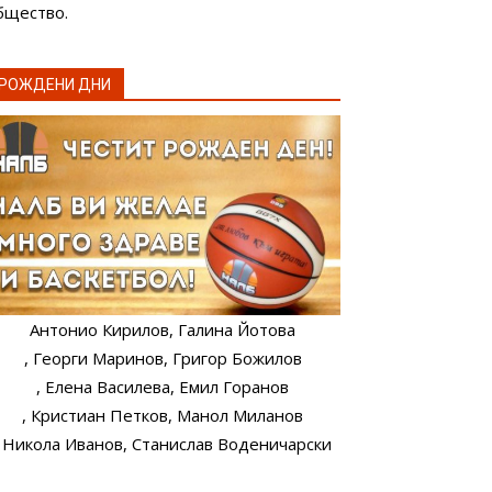
бщество.
РОЖДЕНИ ДНИ
Антонио Кирилов
, Галина Йотова
, Георги Маринов
, Григор Божилов
, Елена Василева
, Емил Горанов
, Кристиан Петков
, Манол Миланов
, Никола Иванов
, Станислав Воденичарски