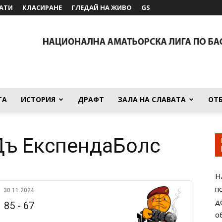
АТИ
КЛАСИРАНЕ
ГЛЕДАЙ НА ЖИВО
GS
ТА
ИСТОРИЯ
ДРАФТ
ЗАЛА НА СЛАВАТА
ОТ
Дъ ЕкспендаБолс
Н
п
30.11.2024
д
85
-
67
о