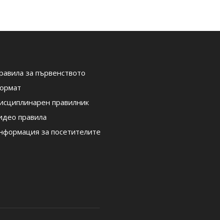
равила за първенството
ормат
исциплинарен правилник
идео правила
нформация за посетителите