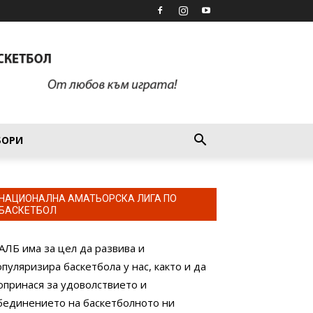
БОРИ
НАЦИОНАЛНА АМАТЬОРСКА ЛИГА ПО
БАСКЕТБОЛ
АЛБ има за цел да развива и
опуляризира баскетбола у нас, както и да
опринася за удоволствието и
бединението на баскетболното ни