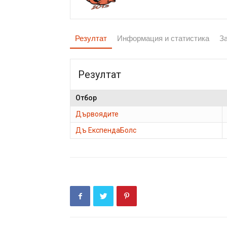
Резултат
Информация и статистика
З
Резултат
Отбор
Дървоядите
Дъ ЕкспендаБолс