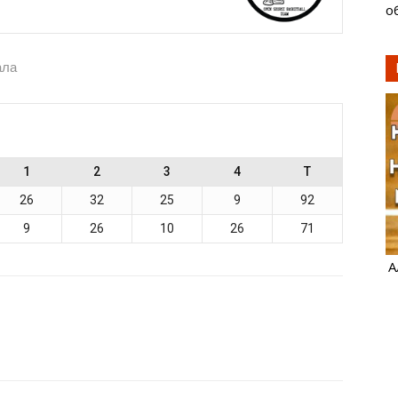
о
ала
1
2
3
4
T
26
32
25
9
92
9
26
10
26
71
А