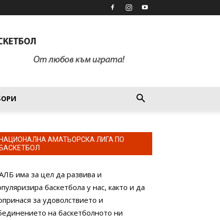
БОРИ
НАЦИОНАЛНА АМАТЬОРСКА ЛИГА ПО
БАСКЕТБОЛ
АЛБ има за цел да развива и
опуляризира баскетбола у нас, както и да
опринася за удоволствието и
бединението на баскетболното ни