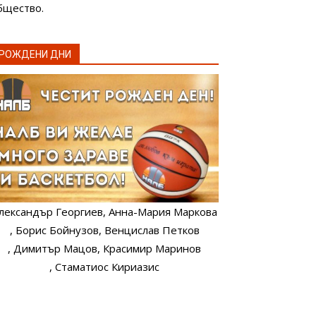
бщество.
РОЖДЕНИ ДНИ
лександър Георгиев
, Анна-Мария Маркова
, Борис Бойнузов
, Венцислав Петков
, Димитър Мацов
, Красимир Маринов
, Стаматиос Кириазис