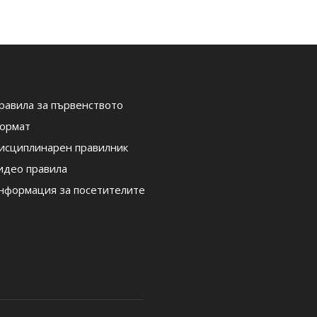
равила за първенството
ормат
исциплинарен правилник
идео правила
нформация за посетителите