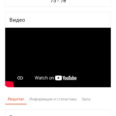
75
-
78
Видео
Резултат
Информация и статистика
Зала