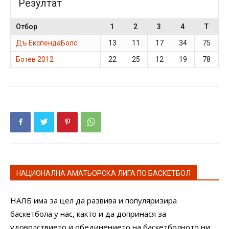
Резултат
Отбор
1
2
3
4
T
Дъ ЕкспендаБолс
13
11
17
34
75
Ботев 2012
22
25
12
19
78
НАЦИОНАЛНА АМАТЬОРСКА ЛИГА ПО БАСКЕТБОЛ
НАЛБ има за цел да развива и популяризира
баскетбола у нас, както и да допринася за
удоволствието и обединението на баскетболното ни