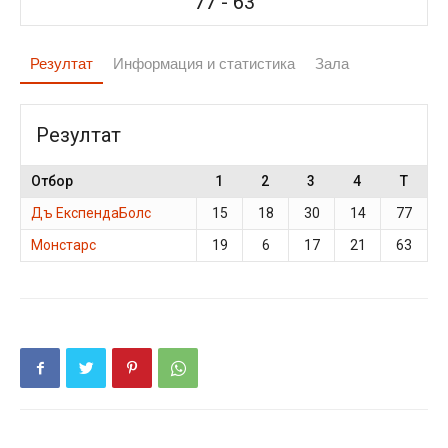
77
-
63
Резултат
Информация и статистика
Зала
Резултат
Отбор
1
2
3
4
T
Дъ ЕкспендаБолс
15
18
30
14
77
Монстарс
19
6
17
21
63