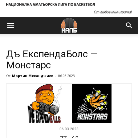
Дъ ЕкспендаБолс —
Монстарс
От
Мартин Механджиев
-
06.03.2023
06.03.2023