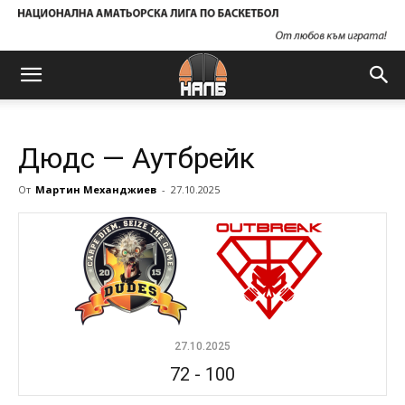
Дюдс — Аутбрейк
От
Мартин Механджиев
-
27.10.2025
27.10.2025
72
-
100