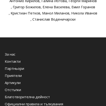
Антонио Кирилов
, Галина Йотова
, Георги Маринов
, Григор Божилов
, Елена Василева
, Емил Горанов
, Кристиан Петков
, Манол Миланов
, Никола Иванов
, Станислав Воденичарски
За нас
Контакти
Партньори
Приятели
Артикули
Отстъпки
Благотворителна дейност
Официални правила и тълкувания