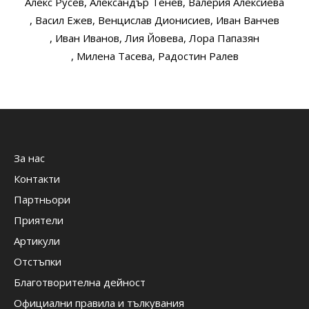
Алекс Русев
, Александър Тенев
, Валерия Алексиева
, Васил Ежев
, Венцислав Дионисиев
, Иван Ванчев
, Иван Иванов
, Лия Йовева
, Лора Папазян
, Милена Тасева
, Радостин Ралев
За нас
Контакти
Партньори
Приятели
Артикули
Отстъпки
Благотворителна дейност
Официални правила и тълкувания