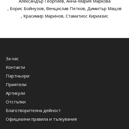
Александър Георгиев
, Анна-Мария Маркова
, Борис Бойнузов
, Венцислав Петков
, Димитър Мацов
, Красимир Маринов
, Стаматиос Кириазис
За нас
Контакти
Партньори
Приятели
Артикули
Отстъпки
Благотворителна дейност
Официални правила и тълкувания