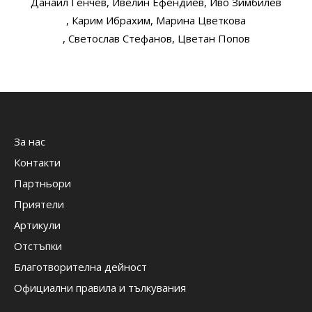
Данаил Генчев
, Ивелин Ефендиев
, Иво Зимбилев
, Карим Ибрахим
, Марина Цветкова
, Светослав Стефанов
, Цветан Попов
За нас
Контакти
Партньори
Приятели
Артикули
Отстъпки
Благотворителна дейност
Официални правила и тълкувания