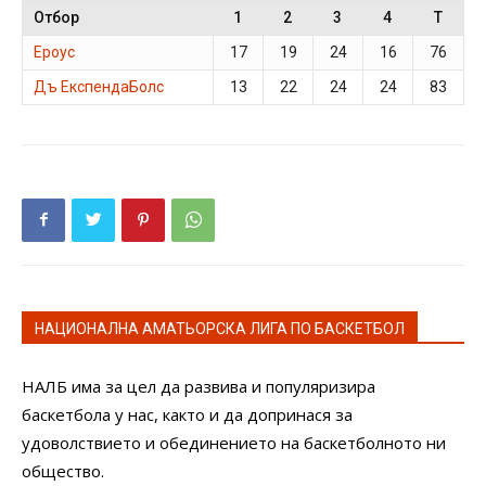
Отбор
1
2
3
4
T
Ероус
17
19
24
16
76
Дъ ЕкспендаБолс
13
22
24
24
83
НАЦИОНАЛНА АМАТЬОРСКА ЛИГА ПО БАСКЕТБОЛ
НАЛБ има за цел да развива и популяризира
баскетбола у нас, както и да допринася за
удоволствието и обединението на баскетболното ни
общество.