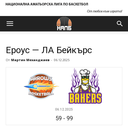
Ероус — ЛА Бейкърс
От
Мартин Механджиев
-
06.12.2025
06.12.2025
59
-
99