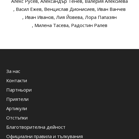
Алекс Русев
, Александър Тенев
, Валерия Алексиева
, Васил Ежев
, Венцислав Дионисиев
, Иван Ванчев
, Иван Иванов
, Лия Йовева
, Лора Папазян
, Милена Тасева
, Радостин Ралев
За нас
Контакти
Партньори
Приятели
Артикули
Отстъпки
Благотворителна дейност
Официални правила и тълкувания