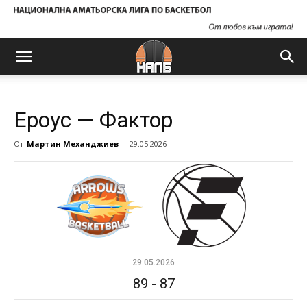
Ероус — Фактор
От
Мартин Механджиев
-
29.05.2026
29.05.2026
89
-
87