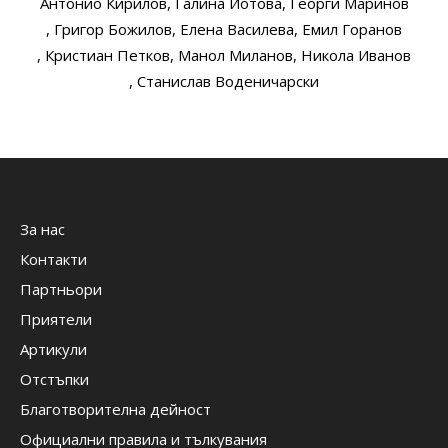
Антонио Кирилов
, Галина Йотова
, Георги Маринов
, Григор Божилов
, Елена Василева
, Емил Горанов
, Кристиан Петков
, Манол Миланов
, Никола Иванов
, Станислав Воденичарски
За нас
Контакти
Партньори
Приятели
Артикули
Отстъпки
Благотворителна дейност
Официални правила и тълкувания