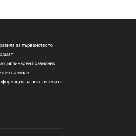
равила за първенството
ормат
исциплинарен правилник
идео правила
нформация за посетителите