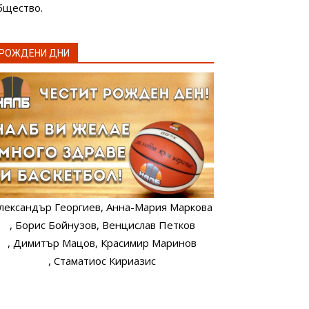
бщество.
РОЖДЕНИ ДНИ
лександър Георгиев
, Анна-Мария Маркова
, Борис Бойнузов
, Венцислав Петков
, Димитър Мацов
, Красимир Маринов
, Стаматиос Кириазис