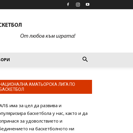
БОРИ
НАЦИОНАЛНА АМАТЬОРСКА ЛИГА ПО
БАСКЕТБОЛ
АЛБ има за цел да развива и
опуляризира баскетбола у нас, както и да
опринася за удоволствието и
бединението на баскетболното ни