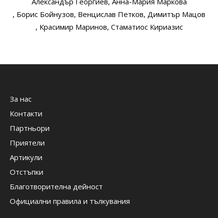
Александър Георгиев
, Анна-Мария Маркова
, Борис Бойнузов
, Венцислав Петков
, Димитър Мацов
, Красимир Маринов
, Стаматиос Кириазис
За нас
Контакти
Партньори
Приятели
Артикули
Отстъпки
Благотворителна дейност
Официални правила и тълкувания