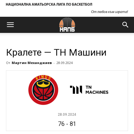
Кралете — ТН Машини
От
Мартин Механджиев
-
28.09.2024
28.09.2024
76
-
81