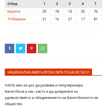
Отбор
1
2
3
4
T
Кралете
20
18
13
25
76
ТН Машини
21
16
27
17
81
НАЦИОНАЛНА АМАТЬОРСКА ЛИГА ПО БАСКЕТБОЛ
НАЛБ има за цел да развива и популяризира
баскетбола у нас, както и да допринася за
удоволствието и обединението на баскетболното ни
общество.