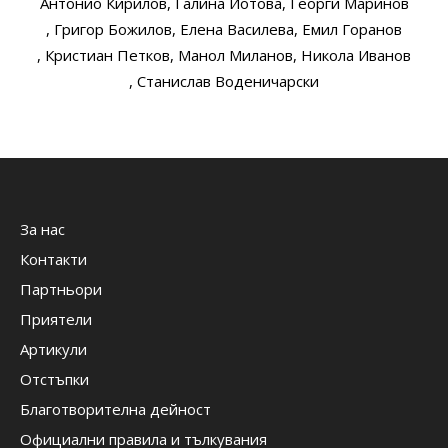
Антонио Кирилов
, Галина Йотова
, Георги Маринов
, Григор Божилов
, Елена Василева
, Емил Горанов
, Кристиан Петков
, Манол Миланов
, Никола Иванов
, Станислав Воденичарски
За нас
Контакти
Партньори
Приятели
Артикули
Отстъпки
Благотворителна дейност
Официални правила и тълкувания