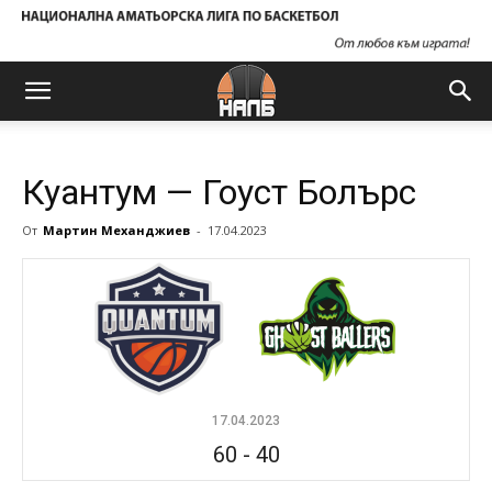
Куантум — Гоуст Болърс
От
Мартин Механджиев
-
17.04.2023
17.04.2023
60
-
40