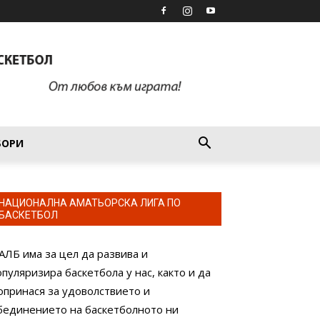
БОРИ
НАЦИОНАЛНА АМАТЬОРСКА ЛИГА ПО
БАСКЕТБОЛ
АЛБ има за цел да развива и
опуляризира баскетбола у нас, както и да
опринася за удоволствието и
бединението на баскетболното ни