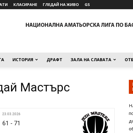
АТИ
КЛАСИРАНЕ
ГЛЕДАЙ НА ЖИВО
GS
ТА
ИСТОРИЯ
ДРАФТ
ЗАЛА НА СЛАВАТА
ОТ
дай Мастърс
Н
п
23.03.2026
д
61
-
71
о