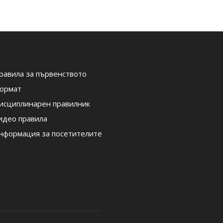
равила за първенството
ормат
исциплинарен правилник
идео правила
нформация за посетителите