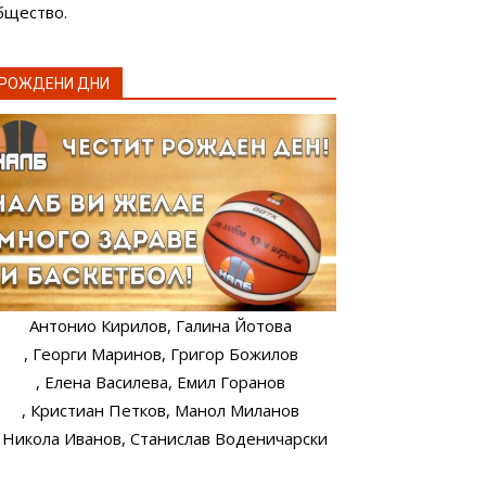
бщество.
РОЖДЕНИ ДНИ
Антонио Кирилов
, Галина Йотова
, Георги Маринов
, Григор Божилов
, Елена Василева
, Емил Горанов
, Кристиан Петков
, Манол Миланов
, Никола Иванов
, Станислав Воденичарски