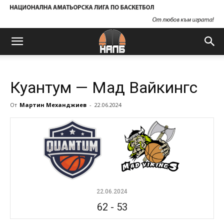
Куантум — Мад Вайкингс
От
Мартин Механджиев
-
22.06.2024
22.06.2024
62
-
53