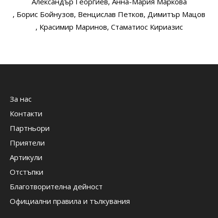
Александър Георгиев
, Анна-Мария Маркова
, Борис Бойнузов
, Венцислав Петков
, Димитър Мацов
, Красимир Маринов
, Стаматиос Кириазис
За нас
Контакти
Партньори
Приятели
Артикули
Отстъпки
Благотворителна дейност
Официални правила и тълкувания