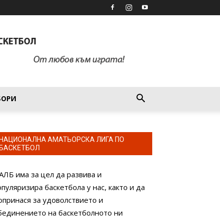
БОРИ
НАЦИОНАЛНА АМАТЬОРСКА ЛИГА ПО
БАСКЕТБОЛ
АЛБ има за цел да развива и
опуляризира баскетбола у нас, както и да
опринася за удоволствието и
бединението на баскетболното ни