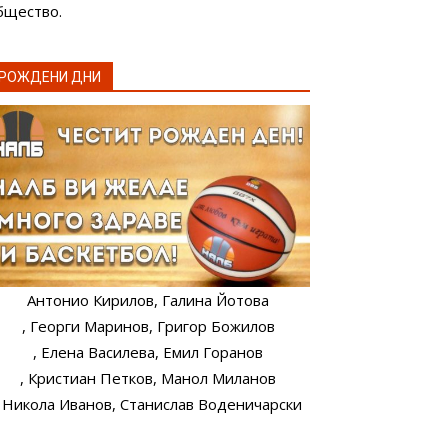
бщество.
РОЖДЕНИ ДНИ
Антонио Кирилов
, Галина Йотова
, Георги Маринов
, Григор Божилов
, Елена Василева
, Емил Горанов
, Кристиан Петков
, Манол Миланов
, Никола Иванов
, Станислав Воденичарски