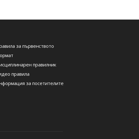
равила за първенството
ормат
исциплинарен правилник
идео правила
нформация за посетителите