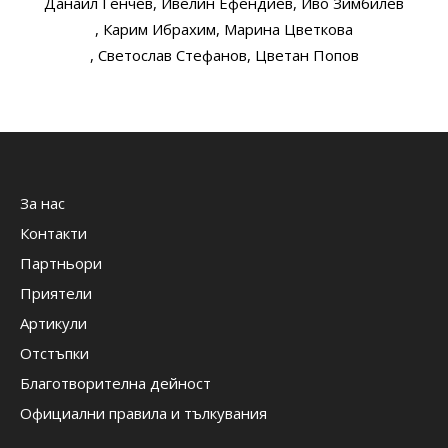
Данаил Генчев
, Ивелин Ефендиев
, Иво Зимбилев
, Карим Ибрахим
, Марина Цветкова
, Светослав Стефанов
, Цветан Попов
За нас
Контакти
Партньори
Приятели
Артикули
Отстъпки
Благотворителна дейност
Официални правила и тълкувания