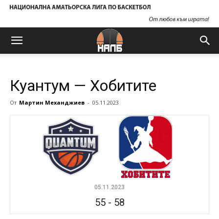
Куантум — Хобитите
От
Мартин Механджиев
-
05.11.2023
05.11.2023
55
-
58