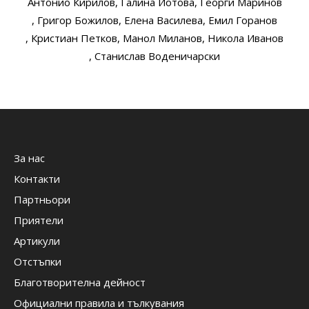
Антонио Кирилов
, Галина Йотова
, Георги Маринов
, Григор Божилов
, Елена Василева
, Емил Горанов
, Кристиан Петков
, Манол Миланов
, Никола Иванов
, Станислав Воденичарски
За нас
Контакти
Партньори
Приятели
Артикули
Отстъпки
Благотворителна дейност
Официални правила и тълкувания