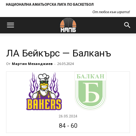
ЛА Бейкърс — Балканъ
От
Мартин Механджиев
-
26.05.2024
26.05.2024
84
-
60