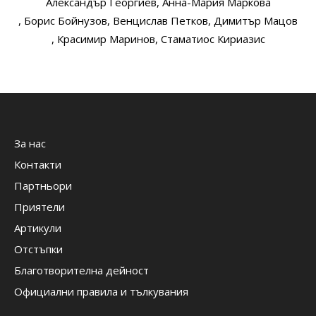
Александър Георгиев
, Анна-Мария Маркова
, Борис Бойнузов
, Венцислав Петков
, Димитър Мацов
, Красимир Маринов
, Стаматиос Кириазис
За нас
Контакти
Партньори
Приятели
Артикули
Отстъпки
Благотворителна дейност
Официални правила и тълкувания