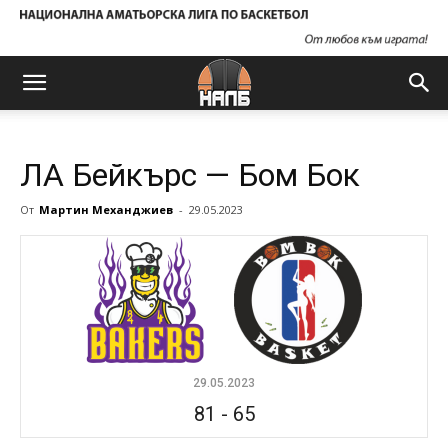
ЛА Бейкърс — Бом Бок
От
Мартин Механджиев
-
29.05.2023
29.05.2023
81
-
65