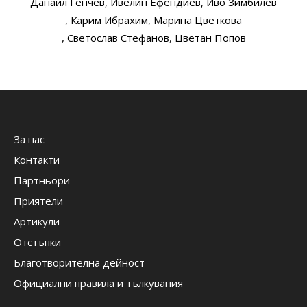
Данаил Генчев
, Ивелин Ефендиев
, Иво Зимбилев
, Карим Ибрахим
, Марина Цветкова
, Светослав Стефанов
, Цветан Попов
За нас
Контакти
Партньори
Приятели
Артикули
Отстъпки
Благотворителна дейност
Официални правила и тълкувания