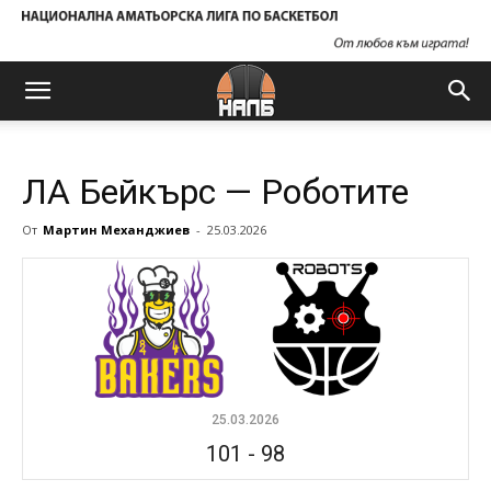
ЛА Бейкърс — Роботите
От
Мартин Механджиев
-
25.03.2026
25.03.2026
101
-
98