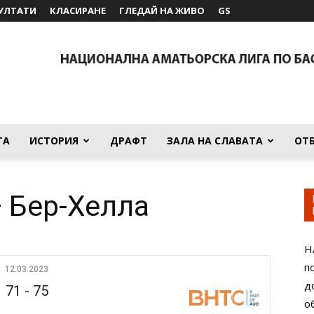
УЛТАТИ
КЛАСИРАНЕ
ГЛЕДАЙ НА ЖИВО
GS
ТА
ИСТОРИЯ
ДРАФТ
ЗАЛА НА СЛАВАТА
ОТ
 Бер-Хелла
Н
п
12.03.2023
д
71
-
75
о