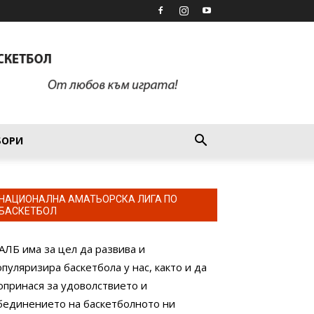
БОРИ
НАЦИОНАЛНА АМАТЬОРСКА ЛИГА ПО
БАСКЕТБОЛ
АЛБ има за цел да развива и
опуляризира баскетбола у нас, както и да
опринася за удоволствието и
бединението на баскетболното ни