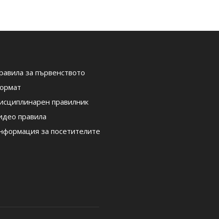
равила за първенството
ормат
исциплинарен правилник
идео правила
нформация за посетителите