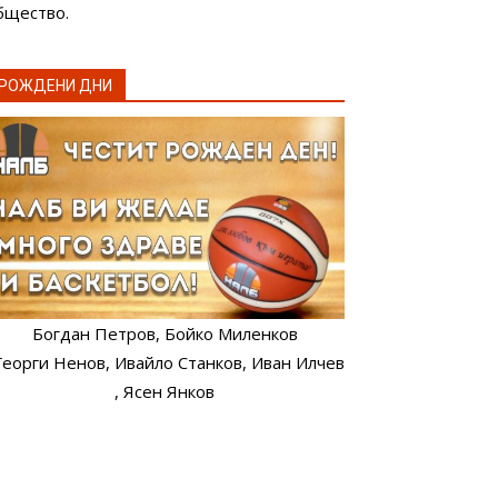
бщество.
РОЖДЕНИ ДНИ
Богдан Петров
, Бойко Миленков
 Георги Ненов
, Ивайло Станков
, Иван Илчев
, Ясен Янков