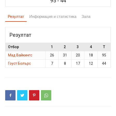
95
-
44
Резултат
Информация и статистика
Зала
Резултат
Отбор
1
2
3
4
T
Мад Вайкингс
26
31
20
18
95
Гоуст Болърс
7
8
17
12
44