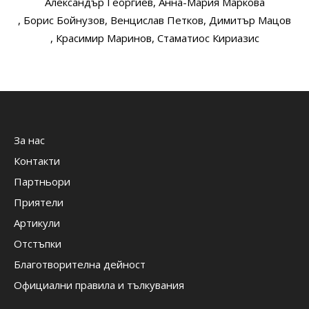
Александър Георгиев
, Анна-Мария Маркова
, Борис Бойнузов
, Венцислав Петков
, Димитър Мацов
, Красимир Маринов
, Стаматиос Кириазис
За нас
Контакти
Партньори
Приятели
Артикули
Отстъпки
Благотворителна дейност
Официални правила и тълкувания