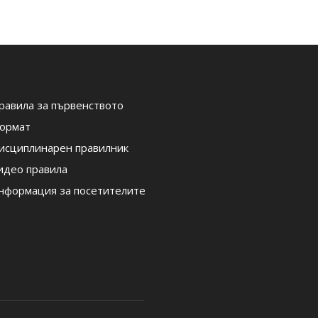
равила за първенството
ормат
исциплинарен правилник
идео правила
нформация за посетителите