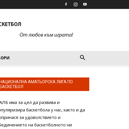
БОРИ
НАЦИОНАЛНА АМАТЬОРСКА ЛИГА ПО
БАСКЕТБОЛ
АЛБ има за цел да развива и
опуляризира баскетбола у нас, както и да
опринася за удоволствието и
бединението на баскетболното ни