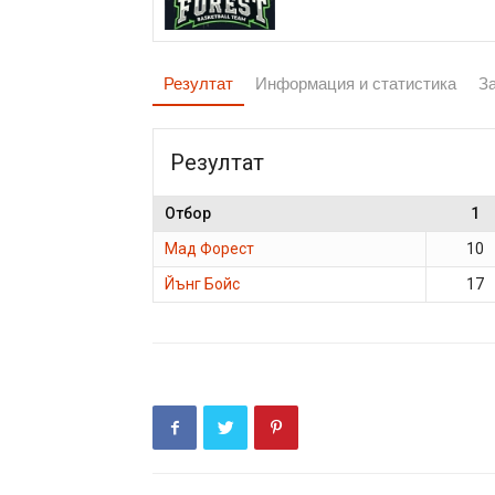
Резултат
Информация и статистика
З
Резултат
Отбор
1
Мад Форест
10
Йънг Бойс
17