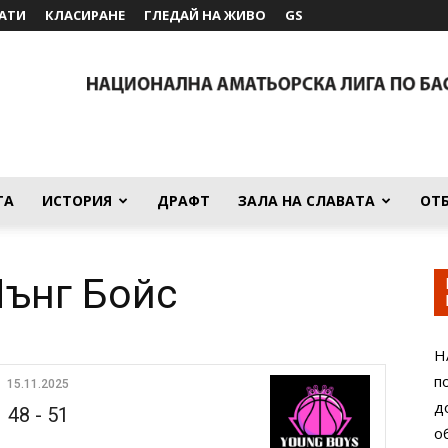
АТИ
КЛАСИРАНЕ
ГЛЕДАЙ НА ЖИВО
GS
ТА
ИСТОРИЯ
ДРАФТ
ЗАЛА НА СЛАВАТА
ОТ
ънг Бойс
Н
п
15.11.2025
д
48
-
51
о