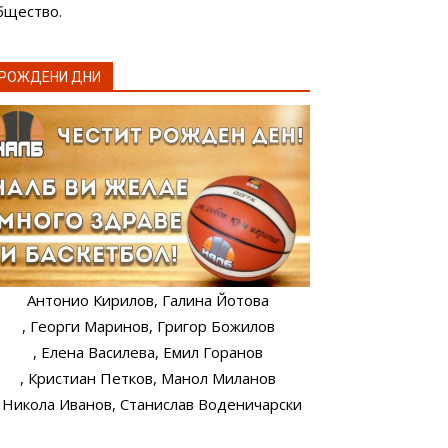
бщество.
РОЖДЕНИ ДНИ
Антонио Кирилов
, Галина Йотова
, Георги Маринов
, Григор Божилов
, Елена Василева
, Емил Горанов
, Кристиан Петков
, Манол Миланов
, Никола Иванов
, Станислав Воденичарски