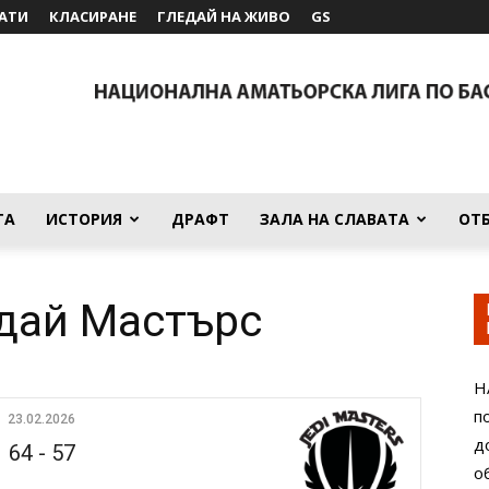
АТИ
КЛАСИРАНЕ
ГЛЕДАЙ НА ЖИВО
GS
ТА
ИСТОРИЯ
ДРАФТ
ЗАЛА НА СЛАВАТА
ОТ
дай Мастърс
Н
п
23.02.2026
д
64
-
57
о