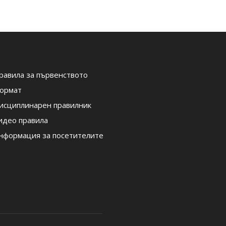
равила за първенството
ормат
исциплинарен правилник
идео правила
нформация за посетителите