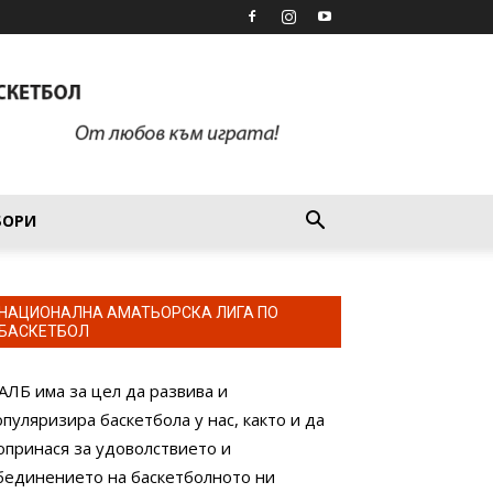
БОРИ
НАЦИОНАЛНА АМАТЬОРСКА ЛИГА ПО
БАСКЕТБОЛ
АЛБ има за цел да развива и
опуляризира баскетбола у нас, както и да
опринася за удоволствието и
бединението на баскетболното ни