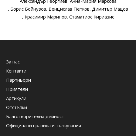
Александър Георгиев
, Анна-Мария Маркова
, Борис Бойнузов
, Венцислав Петков
, Димитър Мацов
, Красимир Маринов
, Стаматиос Кириазис
За нас
Контакти
Партньори
Приятели
Артикули
Отстъпки
Благотворителна дейност
Официални правила и тълкувания