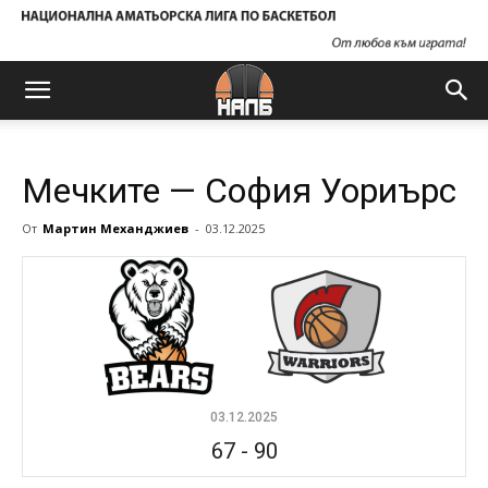
Мечките — София Уориърс
От
Мартин Механджиев
-
03.12.2025
03.12.2025
67
-
90