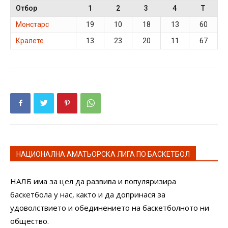
Отбор
1
2
3
4
T
Монстарс
19
10
18
13
60
Кралете
13
23
20
11
67
НАЦИОНАЛНА АМАТЬОРСКА ЛИГА ПО БАСКЕТБОЛ
НАЛБ има за цел да развива и популяризира
баскетбола у нас, както и да допринася за
удоволствието и обединението на баскетболното ни
общество.