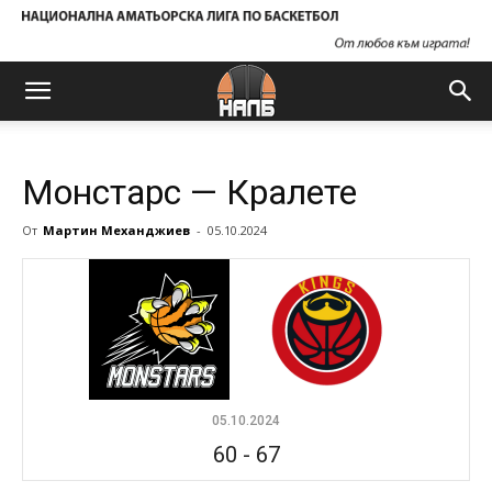
Монстарс — Кралете
От
Мартин Механджиев
-
05.10.2024
05.10.2024
60
-
67