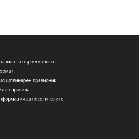
равила за първенството
ормат
исциплинарен правилник
идео правила
нформация за посетителите