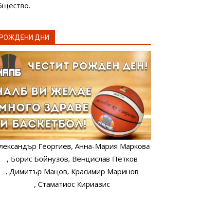
бщество.
РОЖДЕНИ ДНИ
лександър Георгиев
, Анна-Мария Маркова
, Борис Бойнузов
, Венцислав Петков
, Димитър Мацов
, Красимир Маринов
, Стаматиос Кириазис