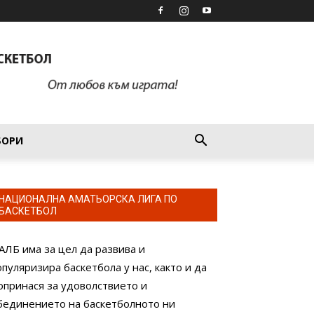
БОРИ
НАЦИОНАЛНА АМАТЬОРСКА ЛИГА ПО
БАСКЕТБОЛ
АЛБ има за цел да развива и
опуляризира баскетбола у нас, както и да
опринася за удоволствието и
бединението на баскетболното ни