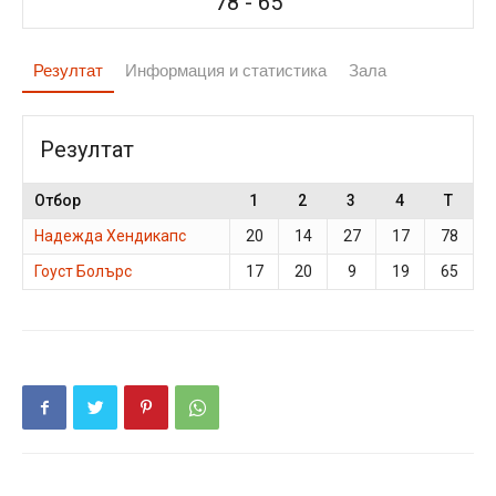
78
-
65
Резултат
Информация и статистика
Зала
Резултат
Отбор
1
2
3
4
T
Надежда Хендикапс
20
14
27
17
78
Гоуст Болърс
17
20
9
19
65