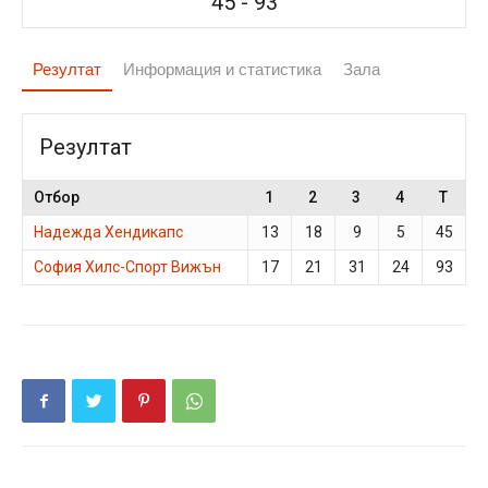
45
-
93
Резултат
Информация и статистика
Зала
Резултат
Отбор
1
2
3
4
T
Надежда Хендикапс
13
18
9
5
45
София Хилс-Спорт Вижън
17
21
31
24
93