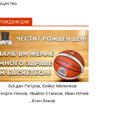
бщество.
РОЖДЕНИ ДНИ
Богдан Петров
, Бойко Миленков
 Георги Ненов
, Ивайло Станков
, Иван Илчев
, Ясен Янков