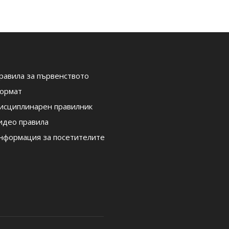
равила за първенството
ормат
исциплинарен правилник
идео правила
нформация за посетителите