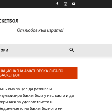
БОРИ
НАЦИОНАЛНА АМАТЬОРСКА ЛИГА ПО
БАСКЕТБОЛ
АЛБ има за цел да развива и
опуляризира баскетбола у нас, както и да
опринася за удоволствието и
бединението на баскетболното ни