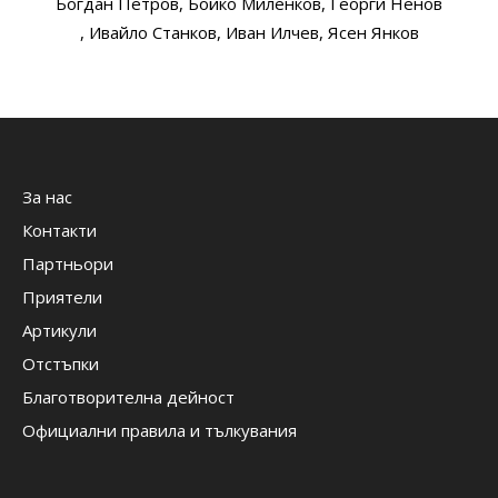
Богдан Петров
, Бойко Миленков
, Георги Ненов
, Ивайло Станков
, Иван Илчев
, Ясен Янков
За нас
Контакти
Партньори
Приятели
Артикули
Отстъпки
Благотворителна дейност
Официални правила и тълкувания