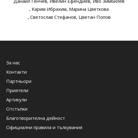
Данаил Генчев
, Ивелин Ефендиев
, Иво Зимбилев
, Карим Ибрахим
, Марина Цветкова
, Светослав Стефанов
, Цветан Попов
За нас
Контакти
Партньори
Приятели
Артикули
Отстъпки
Благотворителна дейност
Официални правила и тълкувания