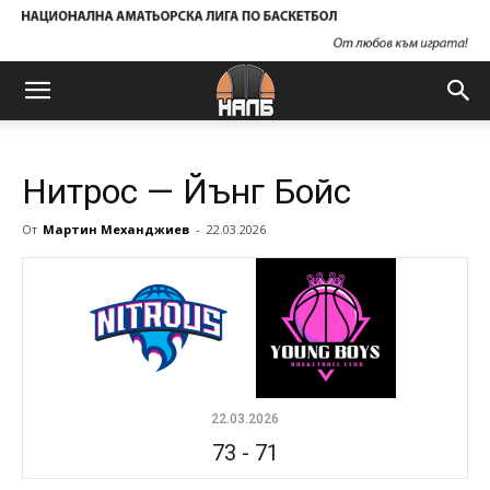
Нитрос — Йънг Бойс
От
Мартин Механджиев
-
22.03.2026
22.03.2026
73
-
71