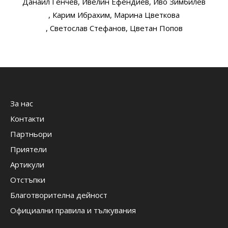
Данаил Генчев
, Ивелин Ефендиев
, Иво Зимбилев
, Карим Ибрахим
, Марина Цветкова
, Светослав Стефанов
, Цветан Попов
За нас
Контакти
Партньори
Приятели
Артикули
Отстъпки
Благотворителна дейност
Официални правила и тълкувания