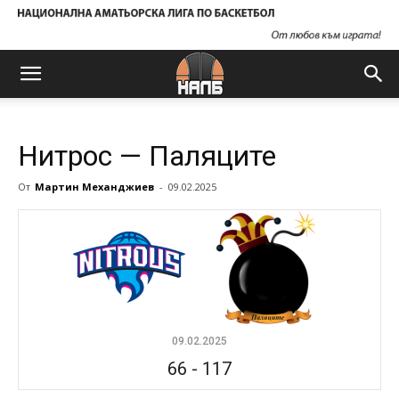
Нитрос — Паляците
От
Мартин Механджиев
-
09.02.2025
09.02.2025
66
-
117