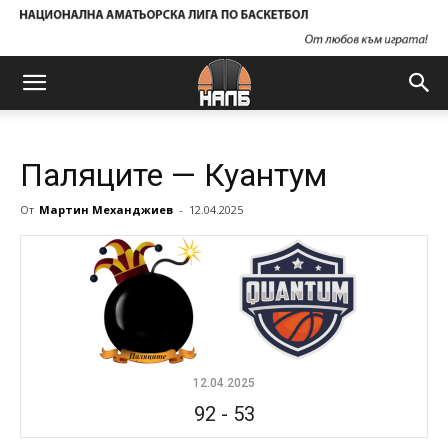
Паляците — Куантум
От
Мартин Механджиев
-
12.04.2025
12.04.2025
92
-
53