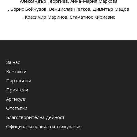
Александър Георгиев
, Анна-Мария Маркова
, Борис Бойнузов
, Венцислав Петков
, Димитър Мацов
, Красимир Маринов
, Стаматиос Кириазис
За нас
Контакти
Партньори
Приятели
Артикули
Отстъпки
Благотворителна дейност
Официални правила и тълкувания