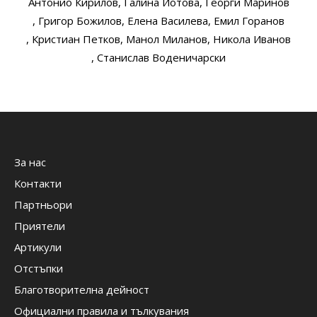
Антонио Кирилов
, Галина Йотова
, Георги Маринов
, Григор Божилов
, Елена Василева
, Емил Горанов
, Кристиан Петков
, Манол Миланов
, Никола Иванов
, Станислав Воденичарски
За нас
Контакти
Партньори
Приятели
Артикули
Отстъпки
Благотворителна дейност
Официални правила и тълкувания