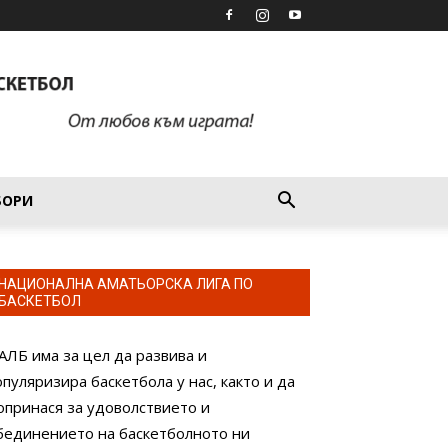
БОРИ
НАЦИОНАЛНА АМАТЬОРСКА ЛИГА ПО
БАСКЕТБОЛ
АЛБ има за цел да развива и
опуляризира баскетбола у нас, както и да
опринася за удоволствието и
бединението на баскетболното ни