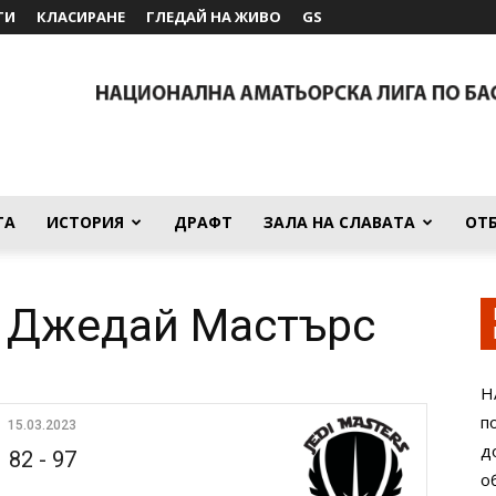
ТИ
КЛАСИРАНЕ
ГЛЕДАЙ НА ЖИВО
GS
ТА
ИСТОРИЯ
ДРАФТ
ЗАЛА НА СЛАВАТА
ОТ
— Джедай Мастърс
Н
п
15.03.2023
д
82
-
97
о