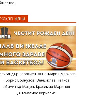
бщество.
РОЖДЕНИ ДНИ
лександър Георгиев
, Анна-Мария Маркова
, Борис Бойнузов
, Венцислав Петков
, Димитър Мацов
, Красимир Маринов
, Стаматиос Кириазис