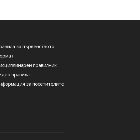
равила за първенството
ормат
исциплинарен правилник
идео правила
нформация за посетителите