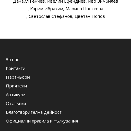
Данаил Генчев
, Ивелин Ефендиев
, Иво Зимбилев
, Карим Ибрахим
, Марина Цветкова
, Светослав Стефанов
, Цветан Попов
За нас
Контакти
Партньори
Приятели
Артикули
Отстъпки
Благотворителна дейност
Официални правила и тълкувания