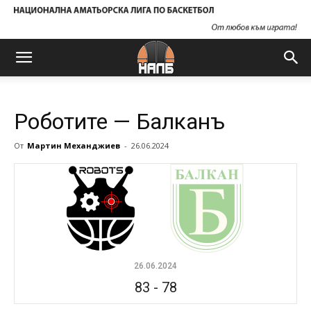
Роботите — Балканъ
От
Мартин Механджиев
-
26.06.2024
26.06.2024
83
-
78