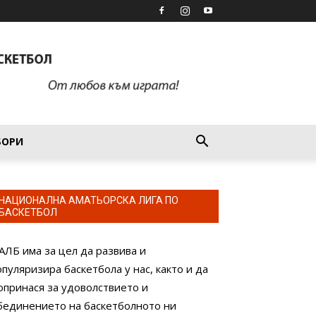
БОРИ
НАЦИОНАЛНА АМАТЬОРСКА ЛИГА ПО
БАСКЕТБОЛ
АЛБ има за цел да развива и
опуляризира баскетбола у нас, както и да
опринася за удоволствието и
бединението на баскетболното ни