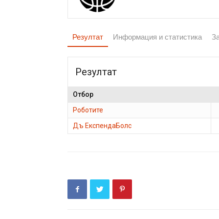
Резултат
Информация и статистика
З
Резултат
Отбор
Роботите
Дъ ЕкспендаБолс