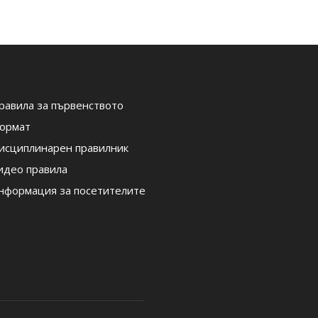
равила за първенството
ормат
исциплинарен правилник
идео правила
нформация за посетителите