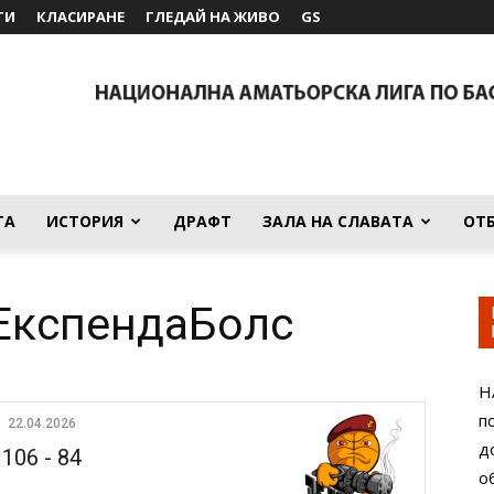
ТИ
КЛАСИРАНЕ
ГЛЕДАЙ НА ЖИВО
GS
ТА
ИСТОРИЯ
ДРАФТ
ЗАЛА НА СЛАВАТА
ОТ
 ЕкспендаБолс
Н
п
22.04.2026
д
106
-
84
о