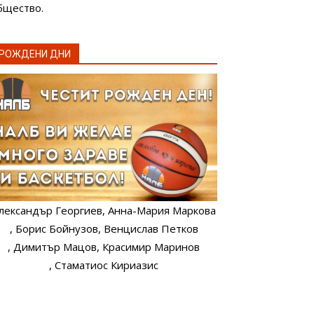
бщество.
РОЖДЕНИ ДНИ
лександър Георгиев
, Анна-Мария Маркова
, Борис Бойнузов
, Венцислав Петков
, Димитър Мацов
, Красимир Маринов
, Стаматиос Кириазис