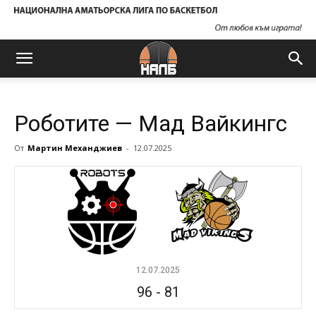
Роботите — Мад Вайкингс
От
Мартин Механджиев
-
12.07.2025
12.07.2025
96
-
81