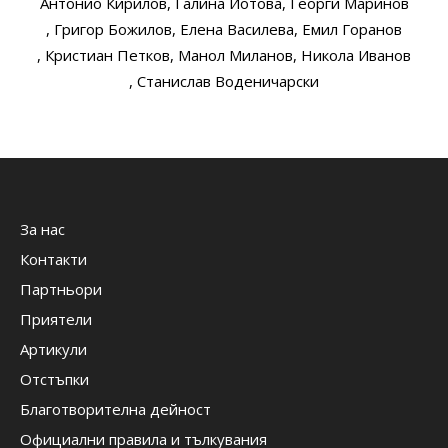
Антонио Кирилов
, Галина Йотова
, Георги Маринов
, Григор Божилов
, Елена Василева
, Емил Горанов
, Кристиан Петков
, Манол Миланов
, Никола Иванов
, Станислав Воденичарски
За нас
Контакти
Партньори
Приятели
Артикули
Отстъпки
Благотворителна дейност
Официални правила и тълкувания