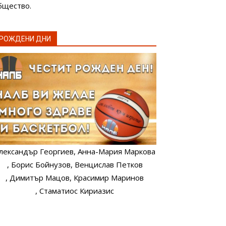
бщество.
РОЖДЕНИ ДНИ
лександър Георгиев
, Анна-Мария Маркова
, Борис Бойнузов
, Венцислав Петков
, Димитър Мацов
, Красимир Маринов
, Стаматиос Кириазис