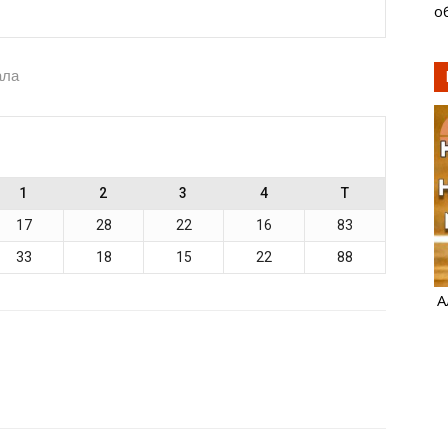
о
ала
1
2
3
4
T
17
28
22
16
83
33
18
15
22
88
А