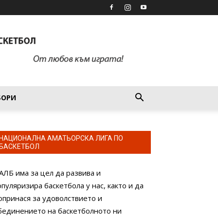
БОРИ
НАЦИОНАЛНА АМАТЬОРСКА ЛИГА ПО
БАСКЕТБОЛ
АЛБ има за цел да развива и
опуляризира баскетбола у нас, както и да
опринася за удоволствието и
бединението на баскетболното ни