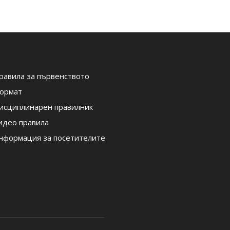
равила за първенството
ормат
исциплинарен правилник
идео правила
нформация за посетителите