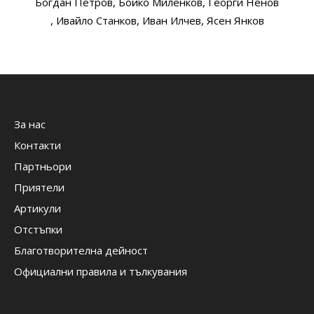
Богдан Петров
, Бойко Миленков
, Георги Ненов
, Ивайло Станков
, Иван Илчев
, Ясен Янков
За нас
Контакти
Партньори
Приятели
Артикули
Отстъпки
Благотворителна дейност
Официални правила и тълкувания