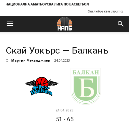
Скай Уокърс — Балканъ
От
Мартин Механджиев
-
24.04.2023
24.04.2023
51
-
65