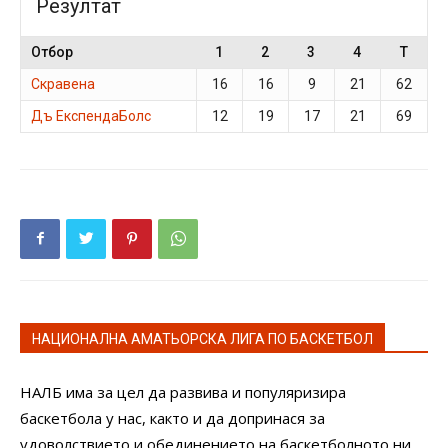
Резултат
Отбор
1
2
3
4
T
Скравена
16
16
9
21
62
Дъ ЕкспендаБолс
12
19
17
21
69
НАЦИОНАЛНА АМАТЬОРСКА ЛИГА ПО БАСКЕТБОЛ
НАЛБ има за цел да развива и популяризира
баскетбола у нас, както и да допринася за
удоволствието и обединението на баскетболното ни