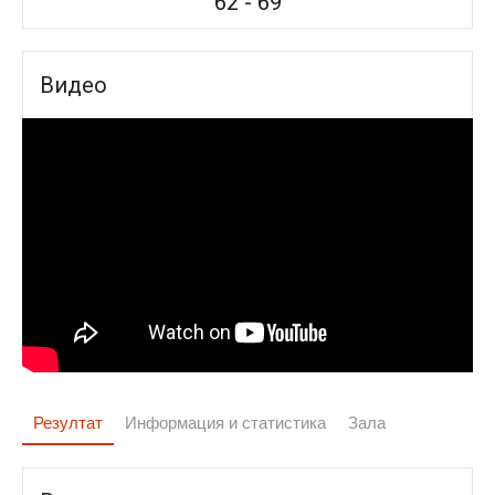
62
-
69
Видео
Резултат
Информация и статистика
Зала